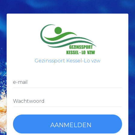
Gezinssport Kessel-Lo vzw
AANMELDEN