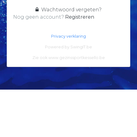
Wachtwoord vergeten?
Nog geen account?
Registreren
Privacy verklaring
Powered by
SwingIT.be
Zie ook
www.gezinssportkessello.be