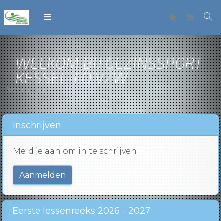
WELKOM BIJ GEZINSSPORT
KESSEL-LO VZW
Voorpagina
Inschrijven
Meld je aan om in te schrijven
Aanmelden
Eerste lessenreeks 2026 - 2027